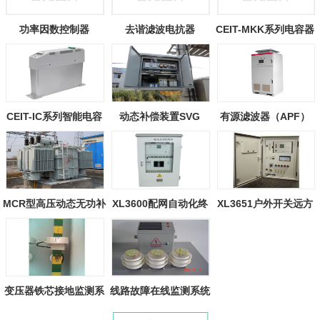
功率因数控制器
去谐滤波电抗器
CEIT-MKK系列电容器
CEIT-IC系列智能电容
动态补偿装置SVG
有源滤波器（APF）
器
MCR型高压动态无功补
XL3600配网自动化终
XL3651户外开关远方
偿装置
端装置
终端装置
变压器铁芯接地监测系
线路故障在线监测系统
统