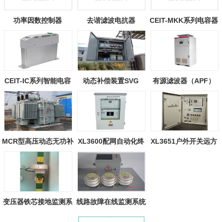
功率因数控制器
去谐滤波电抗器
CEIT-MKK系列电容器
CEIT-IC系列智能电容
动态补偿装置SVG
有源滤波器（APF）
器
MCR型高压动态无功补
XL3600配网自动化终
XL3651户外开关远方
偿装置
端装置
终端装置
变压器铁芯接地监测系
线路故障在线监测系统
统